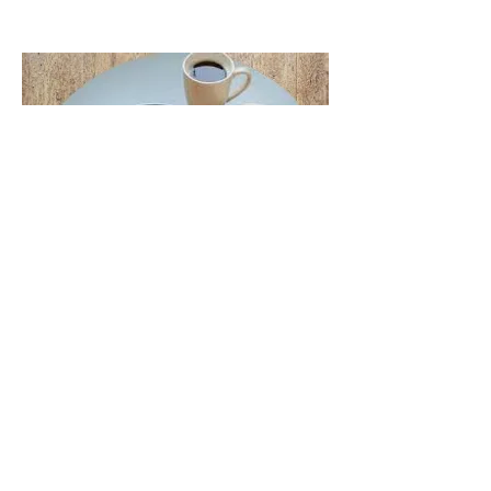
Le Charcutier
Gourmand, il est composé d'un
croissant Jambon fromage ou d'un
croque, ou d'autres produits de
charcuterie, de melon ou petite salade
fruit et d'une boisson chaude.
7 500 F CFA