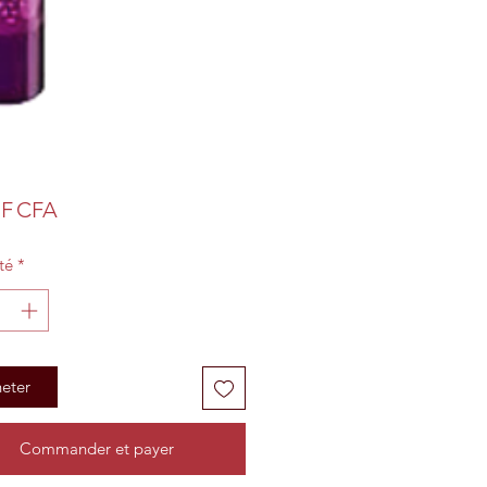
Prix
 F CFA
té
*
eter
Commander et payer