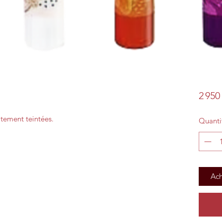
2 950
atement teintées.
Quanti
Ach