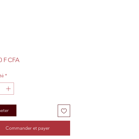
Prix
0 F CFA
té
*
eter
Commander et payer