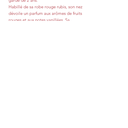
garde de 2 ans.
Habillé de sa robe rouge rubis, son nez
dévoile un parfum aux arômes de fruits
rouges et aux notes vanillées. Sa
bouche est équilibrée, fraiche aux
notes fruitées. Il se mariera
parfaitement avec vos apéritifs, viandes
blanches, plats exotiques ou
asiatiques.