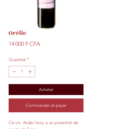
Orélie
Prix
14 000 F CFA
Quantité
*
Acheter
Commander et payer
Ce vin Ardèc hois, a un potentiel de