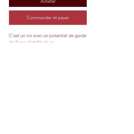
Acheter
Commander et payer
C'est un vin avec un potentiel de garde
de 2 ans. Habillé de sa
robe rose brillante, son nez révèle un
parfum fruité. Sa bouche gouleyante et
fruité et laisse place à une belle finale.
« Au nez comme en bouche, c'est une
explosion de fruits rouges sur fond
d'intense fraicheur.