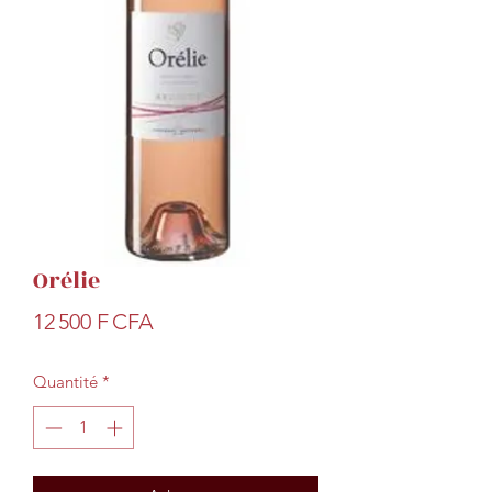
Orélie
Prix
12 500 F CFA
Quantité
*