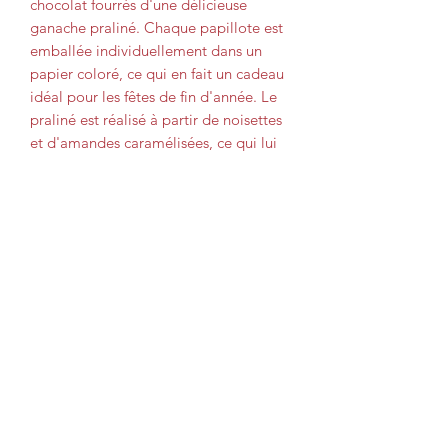
chocolat fourrés d'une délicieuse
ganache praliné. Chaque papillote est
emballée individuellement dans un
papier coloré, ce qui en fait un cadeau
idéal pour les fêtes de fin d'année. Le
praliné est réalisé à partir de noisettes
et d'amandes caramélisées, ce qui lui
donne une texture croquante et un
goût irrésistible. Les Papillotes
Authentiques praliné Reveillon sont
fabriquées en France avec des
ingrédients de qualité, pour une
expérience gustative authentique et
gourmande.