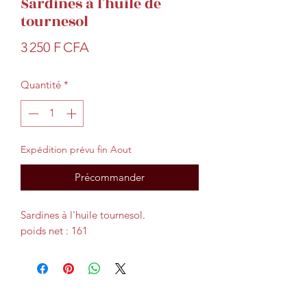
Sardines à l'huile de
tournesol
Prix
3 250 F CFA
Quantité
*
Expédition prévu fin Aout
Précommander
Sardines à l'huile tournesol.
poids net : 161