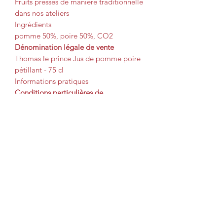
Fruits pressés de manière traditionnelle
dans nos ateliers
Ingrédients
pomme 50%, poire 50%, CO2
Dénomination légale de vente
Thomas le prince Jus de pomme poire
pétillant - 75 cl
Informations pratiques
Conditions particulières de
conservation
Avant ouverture: A conserver à
température ambiante
Après ouverture : A conserver au frais
et consommer rapidement
Mode d'emploi
A boire frais