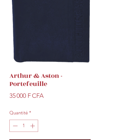
Arthur & Aston -
Portefeuille
Prix
35 000 F CFA
Quantité
*