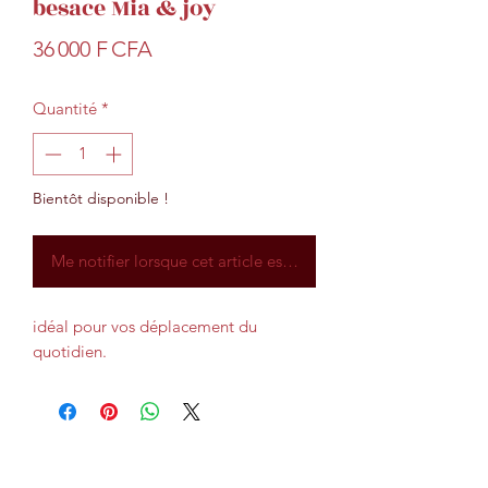
besace Mia & joy
Prix
36 000 F CFA
Quantité
*
Bientôt disponible !
Me notifier lorsque cet article est disponible
idéal pour vos déplacement du
quotidien.