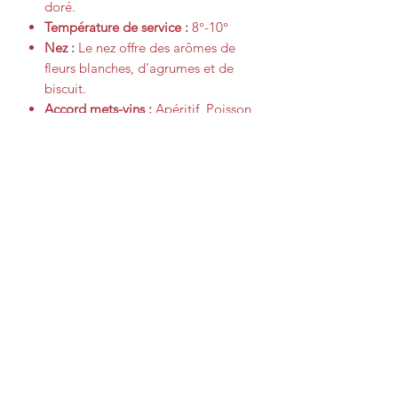
doré.
Température de service :
8°-10°
Nez :
Le nez offre des arômes de
fleurs blanches, d'agrumes et de
biscuit.
Accord mets-vins :
Apéritif, Poisson,
Crustacés
Bouche :
En bouche, fraîcheur et
ampleur se complètent,
accompagnés de nuances
d'amande fraîche et de citron.
Niveau de garde :
3 ans