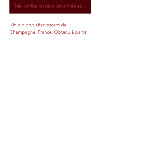
Me notifier lorsque cet article est disponible
Un Vin brut effervescent de
Champagne, France. Obtenu à partir
de Chardonnay et de Pinot
Noir. Demoiselle Vranken reste
toujours efficace. Le nez est sobre mais
gourmand avec ses notes de fruits.