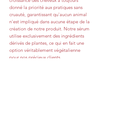
croissance des cheveux a toujours
donné la priorité aux pratiques sans
cruauté, garantissant qu'aucun animal
n'est impliqué dans aucune étape de la
création de notre produit. Notre sérum
utilise exclusivement des ingrédients
dérivés de plantes, ce qui en fait une
option véritablement végétalienne
pour nos précieux clients.
Caractéristiques: Stimule la croissance
des cheveux Favorise des cheveux plus
fournis et plus denses Soutenu par les
sciences naturelles
Durée de conservation : 3 ans
Poids net : 60ml
Pour les personnes : unisexe