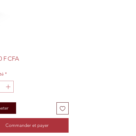
Prix
0 F CFA
té
*
eter
Commander et payer