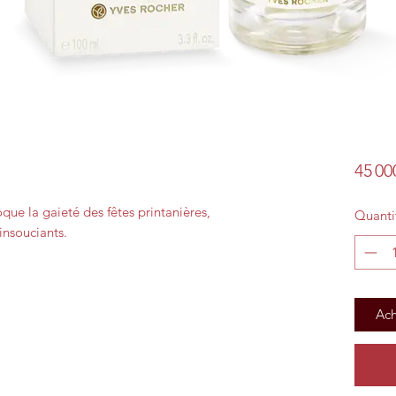
45 00
ue la gaieté des fêtes printanières,
Quanti
 insouciants.
Ach