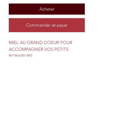
Acheter
Commander et payer
MIEL AU GRAND COEUR POUR
ACCOMPAGNER VOS PETITS
BONHEURS
Miel liquide et équilibré
Notes fruitées et chaudes
Des miels naturels et récoltés sur
des terroirs préservés
Marque responsable, engagée dans
la protection des abeilles et dans la
préservation de la nature