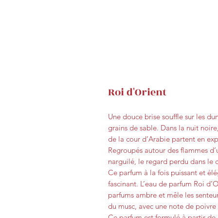
Roi d'Orient
Une douce brise souffle sur les dun
grains de sable. Dans la nuit noire
de la cour d’Arabie partent en exp
Regroupés autour des flammes d’u
narguilé, le regard perdu dans le c
Ce parfum à la fois puissant et é
fascinant. L’eau de parfum Roi d’O
parfums ambre et mêle les senteur
du musc, avec une note de poivre 
Ce parfum est formulé à partir de 