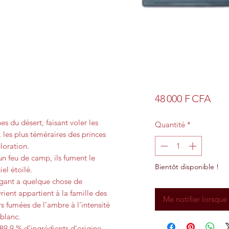
Prix
48 000 F CFA
es du désert, faisant voler les
Quantité
*
, les plus téméraires des princes
loration.
n feu de camp, ils fument le
Bientôt disponible !
iel étoilé.
légant a quelque chose de
rient appartient à la famille des
Me notifier lorsque 
s fumées de l’ambre à l’intensité
blanc.
89,9 % d’ingrédients d’origine