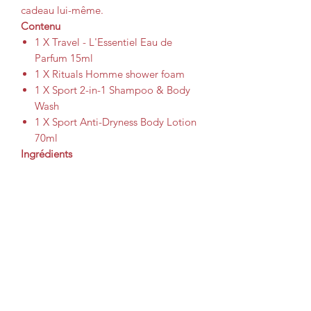
cadeau lui-même.
Contenu
1 X Travel - L'Essentiel Eau de
Parfum 15ml
1 X Rituals Homme shower foam
1 X Sport 2-in-1 Shampoo & Body
Wash
1 X Sport Anti-Dryness Body Lotion
70ml
Ingrédients
Homme Foaming Shower Gel
Aqua/Water, Sodium Laureth
Sulfate, Cocamidopropyl Betaine,
Isopentane, Sorbitol, Isopropyl
Palmitate, Parfum/Fragrance, PEG-
120 Methyl Glucose Dioleate,
Butane, Cedrus Libani Bark Extract,
Tocopherol, Tocopheryl Acetate,
Guar Hydroxypropyltrimonium