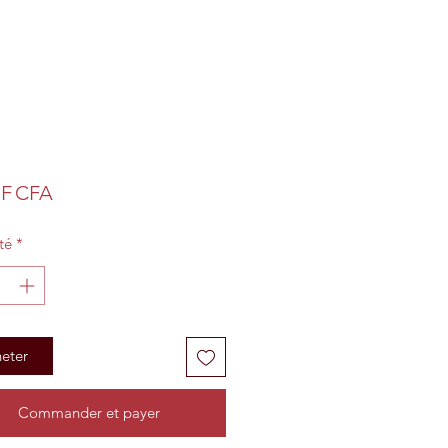
Prix
 F CFA
té
*
eter
Commander et payer